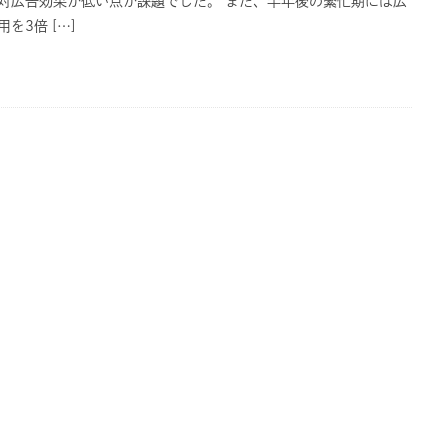
対広告効果が低い点が課題でした。 また、半年後の繁忙期には広
用を3倍 […]