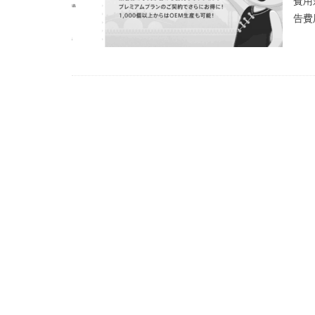
費用
告費