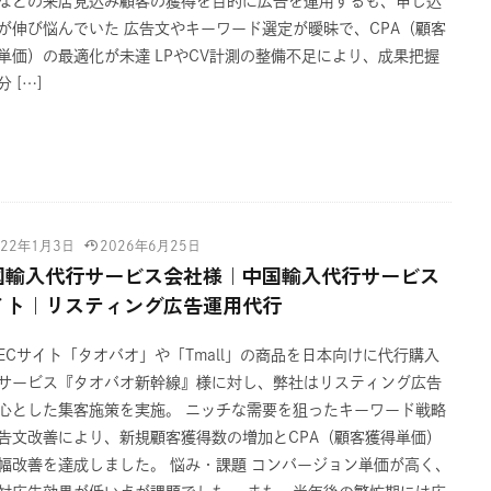
などの来店見込み顧客の獲得を目的に広告を運用するも、申し込
が伸び悩んでいた 広告文やキーワード選定が曖昧で、CPA（顧客
単価）の最適化が未達 LPやCV計測の整備不足により、成果把握
 […]
022年1月3日
2026年6月25日
国輸入代行サービス会社様｜中国輸入代行サービス
イト｜リスティング広告運用代行
ECサイト「タオバオ」や「Tmall」の商品を日本向けに代行購入
サービス『タオバオ新幹線』様に対し、弊社はリスティング広告
心とした集客施策を実施。 ニッチな需要を狙ったキーワード戦略
告文改善により、新規顧客獲得数の増加とCPA（顧客獲得単価）
幅改善を達成しました。 悩み・課題 コンバージョン単価が高く、