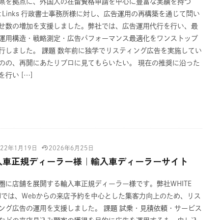
県を拠点に、外国人の在留資格申請を中心に豊富な実績を持つ
ght Links 行政書士事務所様に対し、広告運用の再構築を通じて問い
せ数の増加を支援しました。弊社では、広告運用代行を行い、最
運用構造・戦略測定・広告パフォーマンス最適化をワンストップ
行しました。 課題 数年前に独学でリスティング広告を実施してい
のの、再開にあたりプロに見てもらいたい。 現在の推奨に沿った
を行い […]
022年1月19日
2026年6月25日
入車正規ディーラー様｜輸入車ディーラーサイト
圏に店舗を展開する輸入車正規ディーラー様です。弊社WHITE
SHでは、Webからの来店予約を中心とした集客力向上のため、リス
ング広告の運用を支援しました。 課題 試乗・見積依頼・サービス