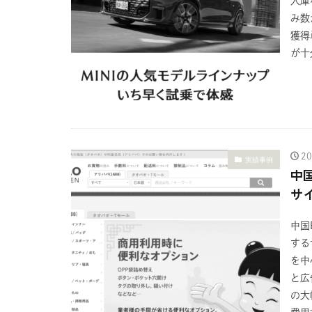
入庫
み数
獲得
が十分
2
実績事例
中
サ
中国
する
を中
と広
の大