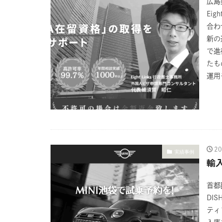
広島
Ei
合わ
新の
で進
たも
運用
2
実績事例
輸
首都
DI
ティ